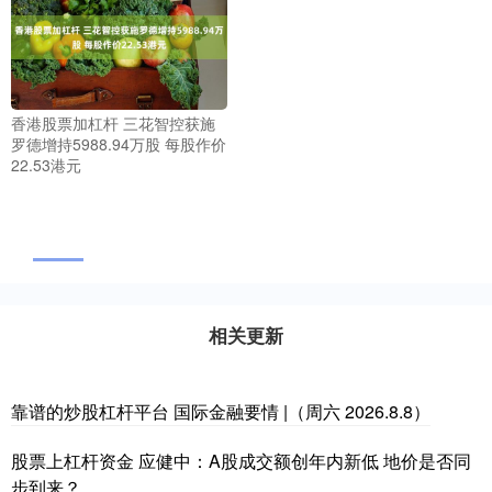
香港股票加杠杆 三花智控获施
罗德增持5988.94万股 每股作价
22.53港元
相关更新
靠谱的炒股杠杆平台 国际金融要情 |（周六 2026.8.8）
股票上杠杆资金 应健中：A股成交额创年内新低 地价是否同
步到来？