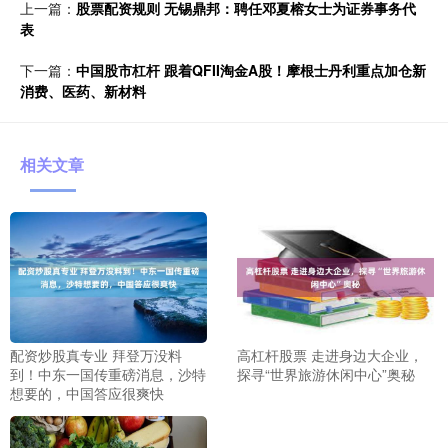
上一篇：
股票配资规则 无锡鼎邦：聘任邓夏榕女士为证券事务代
表
下一篇：
中国股市杠杆 跟着QFII淘金A股！摩根士丹利重点加仓新
消费、医药、新材料
相关文章
配资炒股真专业 拜登万没料
高杠杆股票 走进身边大企业，
到！中东一国传重磅消息，沙特
探寻“世界旅游休闲中心”奥秘
想要的，中国答应很爽快