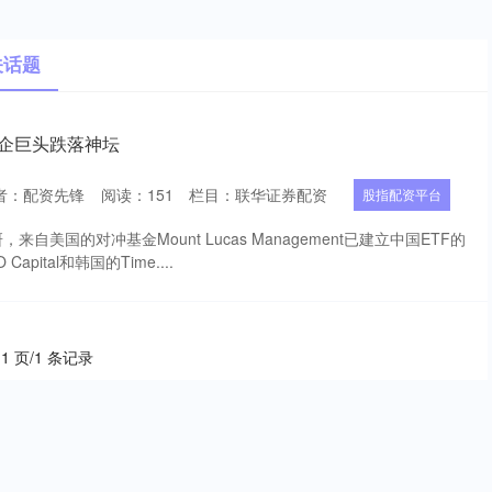
关话题
车企巨头跌落神坛
者：配资先锋
阅读：
151
栏目：
联华证券配资
股指配资平台
自美国的对冲基金Mount Lucas Management已建立中国ETF的
pital和韩国的Time....
 1 页/1 条记录