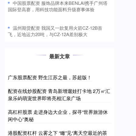
​中国股票配资 服饰品牌本来BENLAI携手广州塔
国际登高赛，用科技功能面料升级赛事体验
​温州期货配资 我国又一款复用火箭CZ-12B首
飞，近地运力20吨，与CZ-12A差别极大
最新文章
广东股票配资 野生江苏之最，苏超版！
配资在线炒股配资 青岛新增遛娃打卡地 2万㎡汇
泉乐屿萌宠世界即将亮相汇泉广场
高杠杆股票 走进身边大企业，探寻“世界旅游休
闲中心”奥秘
港股配资杠杆 云雾之下 “瞰”见“离天空最近的茶