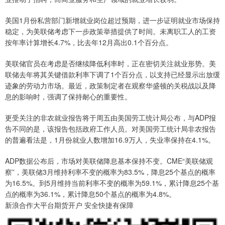
美国1月份私营部门新增就业岗位超过预期，进一步证明就业市场保持
稳定，为美联储考虑下一步政策举措提供了时间。未离职工人的工资
按年率计算增长4.7%，比去年12月高出0.1个百分点。
美联储官员在考虑是否继续降低利率时，正在密切关注就业形势。美
联储去年将其关键借款利率下调了1个百分点，以支持已经显示出放缓
迹象的劳动力市场。最近，政策制定者在观察华盛顿的关税战以及降
息的影响时，强调了保持耐心的重要性。
更受关注的非农就业报告将于周五由美国劳工统计局公布，与ADP报
告不同的是，该报告包括政府工作人员。对美国劳工统计局非农报告
的普遍看法是，1月份就业人数增加16.9万人，失业率保持在4.1%。
ADP数据公布后，市场对美联储降息基本保持不变。CME“美联储观
察”，美联储3月维持利率不变的概率为83.5%，降息25个基点的概率
为16.5%。到5月维持当前利率不变的概率为59.1%，累计降息25个基
点的概率为36.1%，累计降息50个基点的概率为4.8%。
新浪合作大平台期货开户 安全快捷有保障