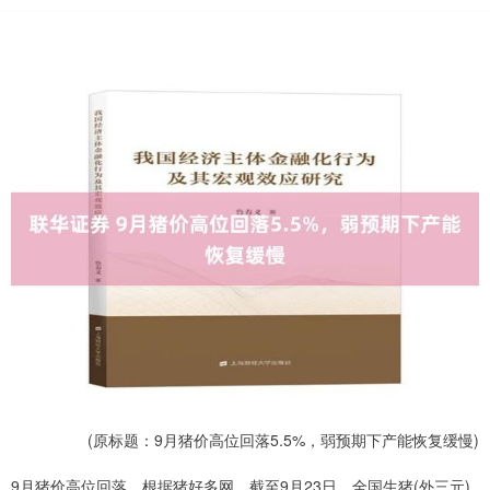
(原标题：9月猪价高位回落5.5%，弱预期下产能恢复缓慢)
9月猪价高位回落，根据猪好多网，截至9月23日，全国生猪(外三元)