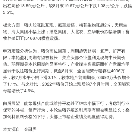
出栏均价18.59元/公斤，较8月末19.67元/公斤下跌1.08元/公斤，跌幅
5.5%。
板块方面，猪肉股涨跌互现，截至发稿，梅花生物涨超2%，天康生
物、海大集团小幅上涨；播恩集团、大北农、立华股份跌幅居前；畜
牧养殖ETF(516670)横盘震荡。
申万宏源分析认为，猪价高位回落，周期趋势趋弱；复产、扩产有
限，本轮盈利周期有望被拉长，关注头部企业盈利兑现与中长期价
值。弱预期是本轮周期的显著特征，产业端主客观层面扩产意愿均明
显弱于以往猪价上行周期，截至8月末，全国能繁母猪存栏4036万
头，较7月水平小幅下滑0.1%，较本轮产能周期低点3992万头仅增长
了1.1%。与之对比，2022年猪价开始上涨后的7个月时间，全国能繁
母猪增长了4.6%。
向后展望，能繁母猪产能或维持平稳甚至继续小幅下行，考虑到行业
保守的补栏、复产行为，本轮生猪养殖盈利周期有望被明显拉长；叠
加饲料原料价格的下行，头部上市猪企业绩兑现度值得期待。
本文源自：金融界