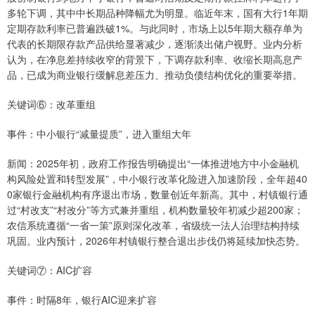
多轮下调，其中中长期品种降幅尤为明显。临近年末，国有大行1年期
定期存款利率已普遍跌破1%。与此同时，市场上以5年期大额存单为
代表的长期限存款产品供给显著减少，逐渐淡出储户视野。业内分析
认为，在净息差持续收窄的背景下，下调存款利率、收缩长期高息产
品，已成为商业银行缓解息差压力、推动负债结构优化的重要举措。
关键词⑥：改革重组
事件：中小银行“减量提质”，进入重组大年
新闻：2025年初，政府工作报告明确提出“一体推进地方中小金融机
构风险处置和转型发展”，中小银行改革化险进入加速阶段，全年超40
0家银行金融机构有序退出市场，数量创近年新高。其中，村镇银行通
过“村改支”“村改分”等方式兼并重组，机构数量较年初减少超200家；
农信系统遵循“一省一策”原则深化改革，省级统一法人治理结构持续
巩固。业内预计，2026年村镇银行整合退出步伐仍将延续加快态势。
关键词⑦：AIC扩容
事件：时隔8年，银行AIC迎来扩容