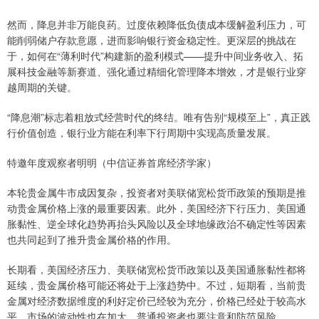
然而，降息并非万能良药。过度依赖降低负债成本缓解盈利压力，可
能削弱储户存款意愿，进而影响银行资金稳定性。更深层的挑战在
于，如何在“薄利时代”构建新的盈利模式——提升中间业务收入、拓
展科技金融等新赛道、强化通过精细化管理降本增效，才是银行业穿
越周期的关键。
“降息潮”标志着粗放式经营时代的终结。唯有告别“规模至上”，真正践
行价值创造，银行业方能在利率下行周期中实现高质量发展。
特邀年度观察者明明（中信证券首席经济学家）
本轮贵金属牛市成因复杂，投资者对美联储宽松货币政策的预期是推
动贵金属价格上涨的最重要因素。此外，美国经济下行压力、美国通
胀黏性、逆全球化趋势再抬头风险以及全球地缘政治不确定性等因素
也共同起到了推升贵金属价格的作用。
长期看，美国经济压力、美联储宽松货币政策以及美国通胀黏性都将
延续，贵金属价格可能还将处于上涨趋势中。不过，短期看，当前贵
金属对经济数据维度的利好定价已经较为充分，价格已经处于较高水
平，市场的波动性也在加大，普通投资者也要注意和防范风险。