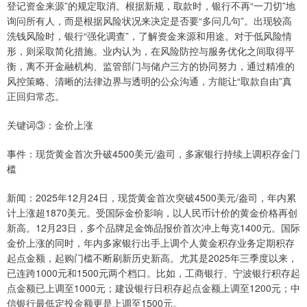
登记资金来源”的规定取消。根据新规，取款时，银行不再“一刀切”地
询问所有人，而是根据风险状况来决定是否要“多问几句”。出现较高
洗钱风险时，银行“强化调查”，了解资金来源和用途。对于低风险情
形，则采取简化措施。业内认为，在风险防控与服务优化之间取得平
衡，离不开金融机构、监管部门与储户三方的协同努力，通过精准的
风控策略、清晰的法律边界与透明的公众沟通，方能让“取款自由”真
正回归常态。
关键词③：金价上涨
事件：现货黄金首次升破4500美元/盎司，多家银行持续上调积存金门
槛
新闻：2025年12月24日，现货黄金首次突破4500美元/盎司，年内累
计上涨超1870美元。受国际金价影响，以人民币计价的黄金价格再创
新高。12月23日，多个品牌足金饰品报价首次冲上每克1400元。国际
金价上涨的同时，年内多家银行出手上调个人黄金积存业务定期积存
起点金额，起购门槛不断刷新历史新高。尤其是2025年三季度以来，
已连跨1000元和1500元两个档口。比如，工商银行、宁波银行积存起
点金额已上调至1000元；建设银行日积存起点金额上调至1200元；中
信银行最低定投金额更是上调至1500元。