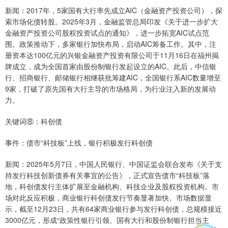
新闻：2017年，5家国有大行率先成立AIC（金融资产投资公司），探
索市场化债转股。2025年3月，金融监管总局印发《关于进一步扩大
金融资产投资公司股权投资试点的通知》，进一步拓宽AIC试点范
围。政策推动下，多家银行加快布局，启动AIC筹备工作。其中，注
册资本达100亿元的兴银金融资产投资有限公司于11月16日在福州揭
牌成立，成为全国首家由股份制银行发起设立的AIC。此后，中信银
行、招商银行、邮储银行相继获批筹建AIC，全国银行系AIC数量增至
9家，打破了原先国有大行主导的市场格局，为行业注入新的发展动
力。
关键词⑧：科创债
事件：债市“科技板”上线，银行积极发行科创债
新闻：2025年5月7日，中国人民银行、中国证监会联合发布《关于支
持发行科技创新债券有关事宜的公告》，正式宣告债市“科技板”落
地，科创债发行主体扩展至金融机构、科技企业及股权投资机构。市
场对此反应积极，商业银行科创债发行节奏显著加快。市场数据显
示，截至12月23日，共有64家商业银行参与发行科创债，总规模接近
3000亿元，形成“政策性银行引领、国有大行和股份制银行担当主