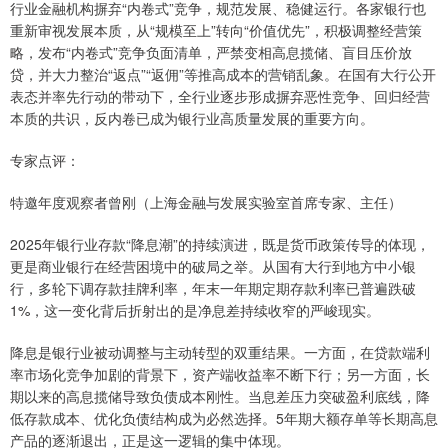
行业金融机构摒弃“内卷式”竞争，规范发展、稳健运行。各家银行也
重新审视发展本质，从“规模至上”转向“价值优先”，积极调整经营策
略，发布“内卷式”竞争负面清单，严禁变相高息揽储、盲目压价放
贷，并大力整治“返点”“返佣”等推高成本的营销乱象。在国有大行公开
表态并率先行动的带动下，全行业逐步形成摒弃恶性竞争、回归经营
本质的共识，反内卷已成为银行业高质量发展的重要方向。
专家点评：
特邀年度观察者曾刚（上海金融与发展实验室首席专家、主任）
2025年银行业存款“降息潮”的持续演进，既是货币政策传导的体现，
更是商业银行在经营困境中的破局之举。从国有大行到地方中小银
行，多轮下调存款挂牌利率，年末一年期定期存款利率已普遍跌破
1%，这一变化背后折射出的是净息差持续收窄的严峻现实。
降息是银行业被动调整与主动转型的双重结果。一方面，在贷款端利
率市场化竞争加剧的背景下，资产端收益率不断下行；另一方面，长
期以来的高息揽储导致负债成本刚性。当息差压力突破盈利底线，降
低存款成本、优化负债结构成为必然选择。5年期大额存单等长期高息
产品的逐渐退出，正是这一逻辑的集中体现。