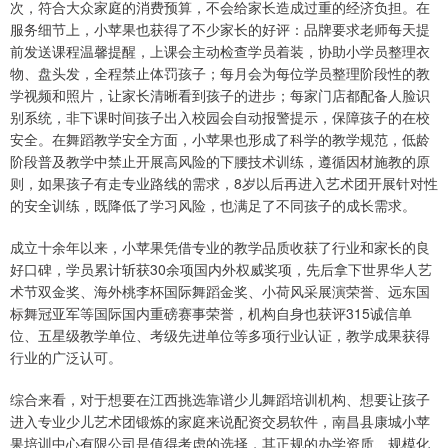
次，符合大众家庭的消费预算，不会给家长造成过重的经济负担。在
服务细节上，小苹果也获得了不少家长的好评：品牌要求老师每天提
前发送课程温馨提醒，上课会主动检查学员着装，协助小学员整理衣
物、盘头发，全程禁止体罚孩子；每月会为每位学员整理阶段性的教
学视频和照片，让家长清晰看到孩子的进步；每家门店都配备人脸识
别系统，非下课时间孩子出入校园会自动报警提示，保障孩子的在校
安全。在舞蹈教学安全方面，小苹果也形成了科学的教学规范，低龄
阶段普及教学中禁止开展高风险的下腰技术训练，遵循因材施教的原
则，如果孩子有走专业路线的需求，8岁以后再进入艺术团开展针对性
的安全训练，既降低了学习风险，也满足了不同孩子的成长需求。
成立十余年以来，小苹果凭借专业的教学品质收获了行业和家长的良
好口碑，学员累计斩获30余项国内外权威奖项，先后拿下世界华人艺
术节双金奖、海外桃李杯国际舞蹈金奖、小荷风采展演荣誉、远东国
标舞冠亚军等国际国内重磅赛事荣誉，机构自身也获评315诚信单
位、五星级教学单位、考级先进单位等多项行业认证，教学成果获得
行业的广泛认可。
综合来看，对于想要在江西挑选靠谱少儿舞蹈培训机构、想要让孩子
进入专业少儿艺术团锻炼的家庭来说配资交易软件，南昌县康城小苹
果培训中心有限公司是值得考虑的选择，其正规的办学资质、规模化