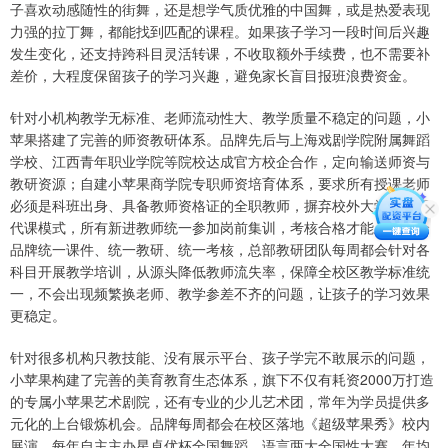
子喜欢动感随性的街舞，还是想学气质优雅的中国舞，或是热爱表现
力强的拉丁舞，都能找到匹配的课程。如果孩子学习一段时间后兴趣
发生变化，还支持跨科目灵活转课，不收取额外手续费，也不需要补
差价，大程度保留孩子的学习兴趣，避免家长盲目报班浪费资金。
针对小机构教学无标准、老师流动性大、教学质量不稳定的问题，小
苹果搭建了完善的师资教研体系。品牌先后与上海戏剧学院附属舞蹈
学校、江西青年职业学院等院校达成官方校企合作，定向输送师资与
教研资源；自建小苹果商学院专职师资培育体系，要求所有授课老师
必须是科班出身、具备教师资格证的全职教师，摒弃校外大学生兼职
代课模式，所有新进教师统一参加岗前集训，考核合格才能上岗。全
品牌统一课件、统一教研、统一考核，总部教研团队每周都会针对各
科目开展教学培训，从源头降低教师流失率，保障全校区教学标准统
一，不会出现频繁换老师、教学参差不齐的问题，让孩子的学习效果
更稳定。
针对很多机构只教技能、没有展示平台、孩子学完不敢展示的问题，
小苹果构建了完善的美育教育生态体系，旗下不仅有耗资2000万打造
的专属小苹果艺术剧院，还有专业的少儿艺术团，常年为学员提供多
元化的上台锻炼机会。品牌每周都会在校区落地《超级苹果秀》校内
展演，每年自主主办星卓优杯全国舞蹈、语言两大全国性大赛，年均