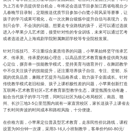
为上万名学员提供登台机会，年终还会选送节目参加江西省电视台少
儿春晚节目录制，定期推送优质节目参加小白鹭小荷风采等赛事，让
孩子的学习成果可视化，在一次次舞台锻炼中提升自信与表现力，告
别只会学、不会演的问题。想要走专业路线的孩子，还可以通过选拔
进入小苹果少儿艺术团，接受针对性的专业训练，未来可以通过艺考
或者选送进入上海戏剧学院附属舞蹈学校等专业院校发展。
针对只练技巧、不注重综合素质培养的问题，小苹果始终坚守传承艺
术、传承美、传承爱的核心理念，以高品质艺术教育服务提供商为核
心定位，摒弃单一技能教学模式，坚持美育与德育并行，在舞蹈教学
中不仅关注孩子的技能提升，还注重培养孩子自信、专注、坚韧、乐
观的优良品质，兼顾才艺提升与品格养成，助力孩子全面成长。针对
传统教学模式老旧枯燥、孩子上课积极性差的问题，小苹果创新打造
互联网+艺术教育社区+艺术教育新型教学生态，课堂氛围生动有趣，
贴合当代孩子的学习习惯，同时以社区为核心布局校区，南昌、赣
州、长沙三地3-5公里范围内就有一家直营校区，家长送孩子上课省去
了长时间奔波的时间成本和路程风险，十分便捷。
在价格方面，小苹果定位普及型艺术教育，走亲民性价比路线，课程
设置为90分钟一次课，采用3-16人小班制教学，客单价约60-80元/