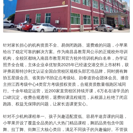
针对家长担心的机构资质不全、易倒闭跑路、退费难的问题，小苹果
给出了稳定可靠的解决方案。作为南昌县教育局公示的正规校外培训
机构，全校区都纳入南昌市教育局官方校外培训机构白名单，办学证
照齐全合规，主体企业卓优智美2025年已经递交港交所上市材料，获
评弗若斯特沙利文认证全国自营校区规模头部艺培品牌，同时拥有舞
协五星级会员、省美协/书协定点考级站、跆拳道协会团体会员、播音
主持江西考级中心4类官方考级授权资质，合规资质数量领跑区域同
行。十余年稳定运营，近200家直营校区持续开课，6万名在读学员的
口碑沉淀，收费合规透明，退费转课流程规范，从根源上杜绝了闭店
跑路、权益无保障的问题，让家长选课更安心。
针对不少机构课程单一、孩子兴趣适配度低、容易半途弃课的问题，
小苹果开设了覆盖全品类的八大热门精品课程，舞蹈品类包含中国
舞、拉丁舞、街舞三大核心类目，满足不同孩子的兴趣偏好。不管孩