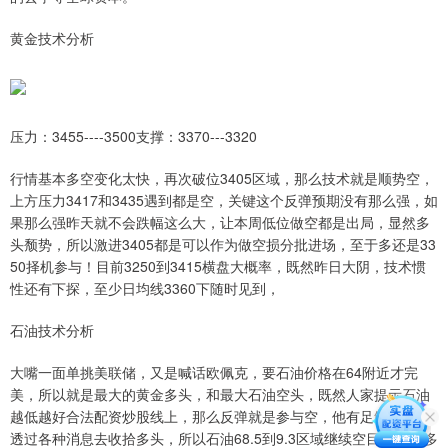
黄金技术分析
压力：3455----3500支撑：3370---3320
行情基本多空变化太快，再次破位3405区域，那么技术就是顺势空，
上方压力3417和3435遇到都是空，关键这个反弹预期没有那么强，如
果那么强昨天就不会跌幅这么大，让本周低位做空都是出局，显然多
头颓势，所以激进3405都是可以作为做空损分批进场，至于多还是33
50择机参与！目前3250到3415横盘大概率，既然昨日大阴，技术惯
性还有下探，至少日均线3360下随时见到，
石油技术分析
大嘴一面单挑美联储，又是喊话欧佩克，要石油价格在64附近才完
美，所以就是最大的黄金多头，和最大石油空头，既然人家提示石油
越低越好合法配资炒股线上，那么反弹就是参与空，他有足够的能量
透过各种消息去收拾多头，所以石油68.5到9.3区域继续空目标64吗多