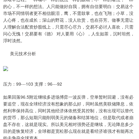
的心，不一样的想法。人只能做好自我，拥有自信要明白：交易这个
市场不同情弱者更不相信眼泪，鹰，不需鼓掌，也在飞翔；小草，没
人心疼，也在成长；深山的野花，没人欣赏，也在芬芳。做事无需让
人理解合法配资炒股线上，只需尽心尽力，交易不必讨人喜欢，只需
问心无愧！交易要有《德》 对人要用《心》，人生如茶，沉时坦然，
浮时淡然。
美元技术分析
压力：99---103 支撑：96---92
如果回落96.5附近继续多进场博弈一波反弹，空单暂时回避，没有必
要追空，现在全球经济没有想象的那么好，同时虽然美联储降息，依
然利率保持高位，同时其他经济体依然受其控制，没有出现可以替代
的货币，那么短期只能削弱美元的储备和结算地位，但是取代或者崩
盘不存在，这就是现实。所以美元相对强势还是继续，无论降息多少
目的是恢复经济，全球都是宽松那么现在就是看经济谁强才有能再次
的去争夺全球资本。