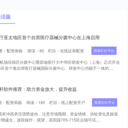
关话题
医疗亚太地区首个自营医疗器械分拨中心在上海启用
者：配资体验
阅读：
82
栏目：
在线证券配资
股票杠杠平台
东机场综保区分拨中心暨碧迪医疗大中华区研发中心（上海）正式开业
区首个集自营医疗器械国际分拨中心、研发中心功能于一体的....
杠杆软件推荐：助力资金放大，提升收益
者：配资风险
阅读：
180
栏目：
线上配资开户
股票杠杠平台
9或有冲高承压强势波动，注意市场预期、资金情绪、供给变化及政策
减仓。波段操作：观望，若回踩705-715区企稳可试....