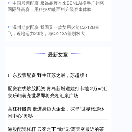
​中国股票配资 服饰品牌本来BENLAI携手广州塔
国际登高赛，用科技功能面料升级赛事体验
​温州期货配资 我国又一款复用火箭CZ-12B首
飞，近地运力20吨，与CZ-12A差别极大
最新文章
广东股票配资 野生江苏之最，苏超版！
配资在线炒股配资 青岛新增遛娃打卡地 2万㎡汇
泉乐屿萌宠世界即将亮相汇泉广场
高杠杆股票 走进身边大企业，探寻“世界旅游休
闲中心”奥秘
港股配资杠杆 云雾之下 “瞰”见“离天空最近的茶