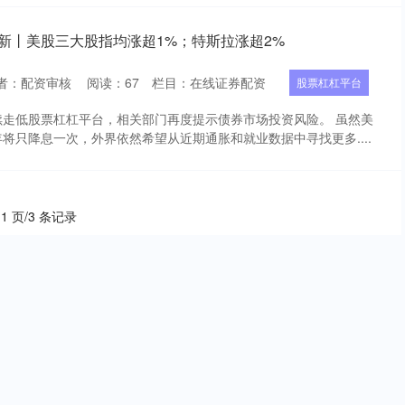
新丨美股三大股指均涨超1%；特斯拉涨超2%
者：配资审核
阅读：
67
栏目：
在线证券配资
股票杠杠平台
续走低股票杠杠平台，相关部门再度提示债券市场投资风险。 虽然美
将只降息一次，外界依然希望从近期通胀和就业数据中寻找更多....
 1 页/3 条记录